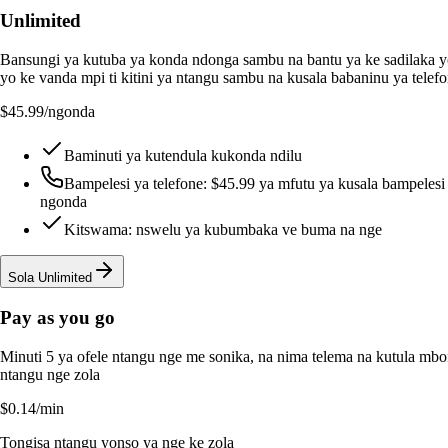
Unlimited
Bansungi ya kutuba ya konda ndonga sambu na bantu ya ke sadilaka y
yo ke vanda mpi ti kitini ya ntangu sambu na kusala babaninu ya telef
$45.99
/ngonda
Baminuti ya kutendula kukonda ndilu
Bampelesi ya telefone: $45.99 ya mfutu ya kusala bampelesi
ngonda
Kitswama: nswelu ya kubumbaka ve buma na nge
Sola Unlimited
Pay as you go
Minuti 5 ya ofele ntangu nge me sonika, na nima telema na kutula mb
ntangu nge zola
$0.14
/min
Tongisa ntangu yonso ya nge ke zola