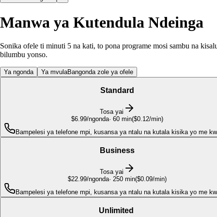
Manwa ya Kutendula Ndeinga
Sonika ofele ti minuti 5 na kati, to pona programe mosi sambu na kisal
bilumbu yonso.
Ya ngonda
Ya mvula
Bangonda zole ya ofele
Standard
Tosa yai
$6.99
/ngonda
·
60
min
(
$0.12/min
)
Bampelesi ya telefone mpi, kusansa ya ntalu na kutala kisika yo me k
Business
Tosa yai
$22.99
/ngonda
·
250
min
(
$0.09/min
)
Bampelesi ya telefone mpi, kusansa ya ntalu na kutala kisika yo me k
Unlimited