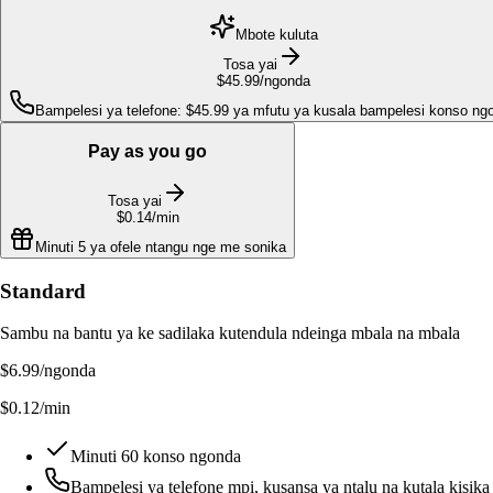
Mbote kuluta
Tosa yai
$45.99
/ngonda
Bampelesi ya telefone: $45.99 ya mfutu ya kusala bampelesi konso ng
Pay as you go
Tosa yai
$0.14
/min
Minuti 5 ya ofele ntangu nge me sonika
Standard
Sambu na bantu ya ke sadilaka kutendula ndeinga mbala na mbala
$6.99
/ngonda
$0.12/min
Minuti 60 konso ngonda
Bampelesi ya telefone mpi, kusansa ya ntalu na kutala kisik