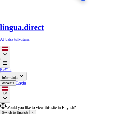
lingua.direct
AI balss tulkošana
Režīmi
Informācija
Login
Atbalsts
LV
Would you like to view this site in English?
Switch to English
×