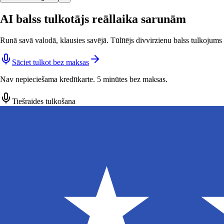
AI balss tulkotājs reāllaika sarunām
Runā savā valodā, klausies savējā. Tūlītējs divvirzienu balss tulkojums
Sāciet tulkot bez maksas
Nav nepieciešama kredītkarte. 5 minūtes bez maksas.
Tiešraides tulkošana