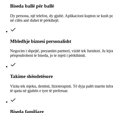
Biseda ballë për ballë
Dy persona, një telefon, dy gjuhë. Aplikacioni kupton se kush po
në cilën anë duhet të përkthejë.
Mbledhje biznesi personalisht
Negocim i shpejtë, prezantim partneri, vizitë tek furnitori. Ju lejo
përqendroheni te biseda, jo te mjeti i përkthimit.
Takime shëndetësore
Vizita tek mjeku, dentisti, fizioterapisti. Të dyja palët marrin in
të qarta në gjuhën e tyre të preferuar.
Biseda familjare