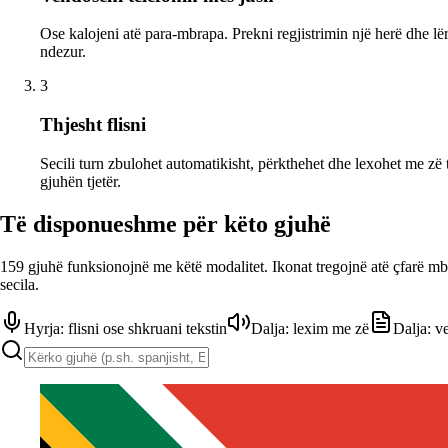
Ose kalojeni atë para-mbrapa. Prekni regjistrimin një herë dhe lë
ndezur.
3
Thjesht flisni
Secili turn zbulohet automatikisht, përkthehet dhe lexohet me zë t
gjuhën tjetër.
Të disponueshme për këto gjuhë
159 gjuhë funksionojnë me këtë modalitet. Ikonat tregojnë atë çfarë mb
secila.
Hyrja: flisni ose shkruani tekstin
Dalja: lexim me zë
Dalja: v