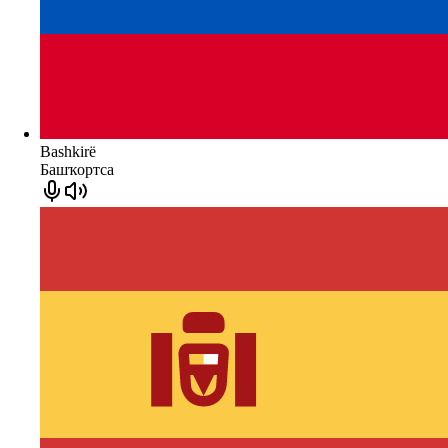
Bashkirë
Башҡортса