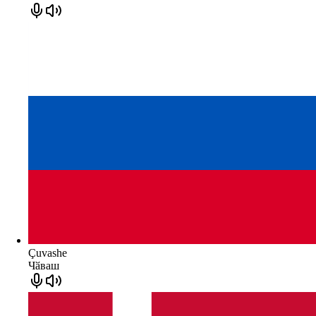
Çuvashe
Чӑваш