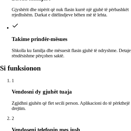
Gjyshërit dhe nipërit që nuk flasin kurrë një gjuhë të përbashkët
rrjedhshëm. Darkat e ditëlindjeve bëhen më të lehta.
Takime prindër-mësues
Shkolla ku familja dhe mësuesit flasin gjuhë të ndryshme. Detaje
rëndësishme përçohen saktë.
Si funksionon
1
Vendosni dy gjuhët tuaja
Zgjidhni gjuhën që flet secili person. Aplikacioni do të përkthejë
drejtim.
2
Vendoseni telefonin mes jush