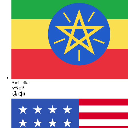
Amharike
አማርኛ