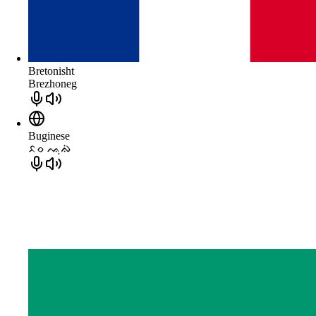
Bretonisht
Brezhoneg
Buginese
ᨅᨔ ᨕᨘᨁᨗ