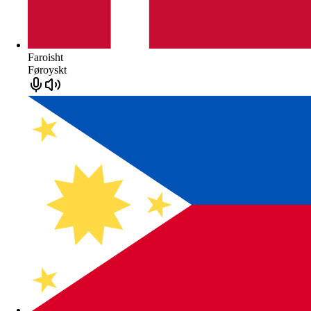
Faroisht
Føroyskt