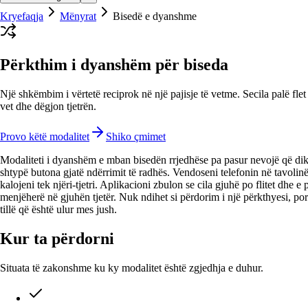
Kryefaqja
Mënyrat
Bisedë e dyanshme
Përkthim i dyanshëm për biseda
Një shkëmbim i vërtetë reciprok në një pajisje të vetme. Secila palë flet
vet dhe dëgjon tjetrën.
Provo këtë modalitet
Shiko çmimet
Modaliteti i dyanshëm e mban bisedën rrjedhëse pa pasur nevojë që dik
shtypë butona gjatë ndërrimit të radhës. Vendoseni telefonin në tavolin
kalojeni tek njëri-tjetri. Aplikacioni zbulon se cila gjuhë po flitet dhe e
menjëherë në gjuhën tjetër. Nuk ndihet si përdorim i një përkthyesi, por 
tillë që është ulur mes jush.
Kur ta përdorni
Situata të zakonshme ku ky modalitet është zgjedhja e duhur.