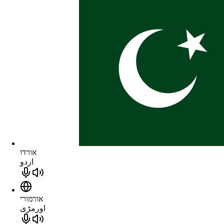
אורדו
اردو
אורמורי
اورمڑی