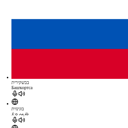
בבשקירית
Башҡортса
בוגינזית
ᨅᨔ ᨕᨘᨁᨗ