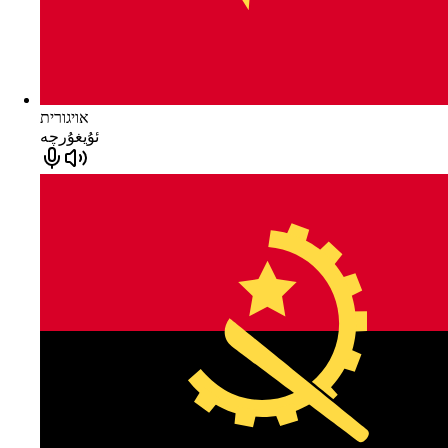
אויגורית
ئۇيغۇرچە