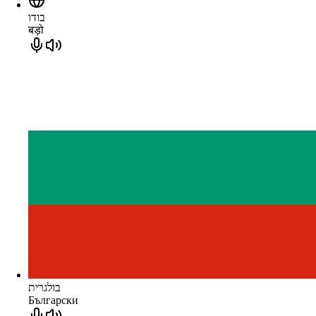
בודו
बड़ो
בולגרית
Български