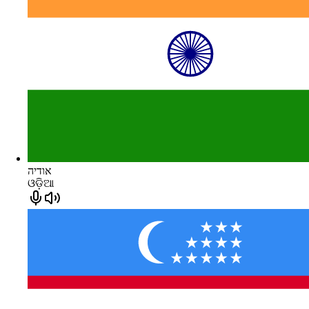
אודיה
ଓଡ଼ିଆ