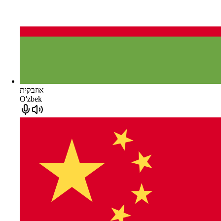
אוזבקית
O'zbek