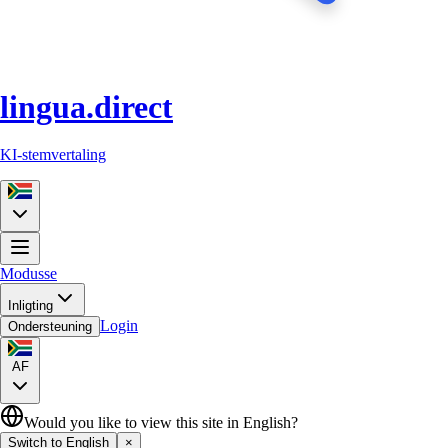
lingua.direct
KI-stemvertaling
Modusse
Inligting
Login
Ondersteuning
AF
Would you like to view this site in English?
Switch to English
×