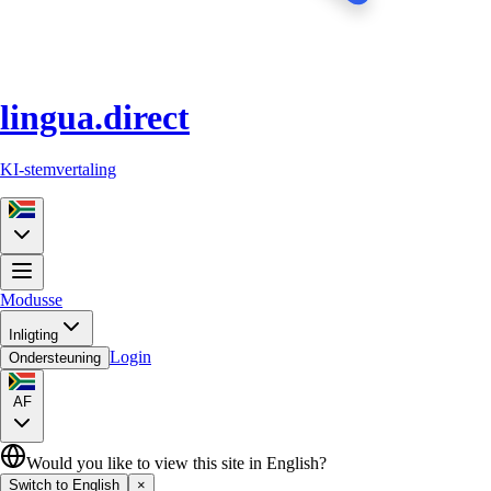
lingua.direct
KI-stemvertaling
Modusse
Inligting
Login
Ondersteuning
AF
Would you like to view this site in English?
Switch to English
×