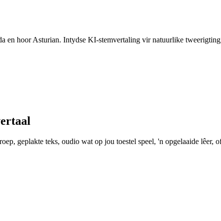
da en hoor Asturian. Intydse KI-stemvertaling vir natuurlike tweerigtin
ertaal
ep, geplakte teks, oudio wat op jou toestel speel, 'n opgelaaide lêer, of