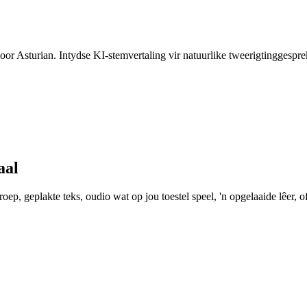
 hoor Asturian. Intydse KI-stemvertaling vir natuurlike tweerigtinggespr
aal
ep, geplakte teks, oudio wat op jou toestel speel, 'n opgelaaide lêer, of