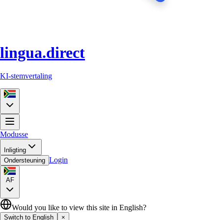
lingua.direct
KI-stemvertaling
Modusse
Inligting
Login
Ondersteuning
AF
Would you like to view this site in English?
Switch to English
×