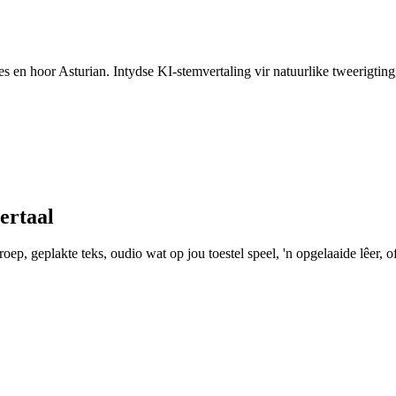
ies en hoor Asturian. Intydse KI-stemvertaling vir natuurlike tweerigtin
ertaal
ep, geplakte teks, oudio wat op jou toestel speel, 'n opgelaaide lêer, of