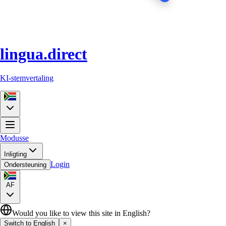
lingua.direct
KI-stemvertaling
Modusse
Inligting
Login
Ondersteuning
AF
Would you like to view this site in English?
Switch to English
×