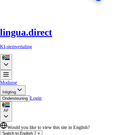
lingua.direct
KI-stemvertaling
Modusse
Inligting
Login
Ondersteuning
AF
Would you like to view this site in English?
Switch to English
×