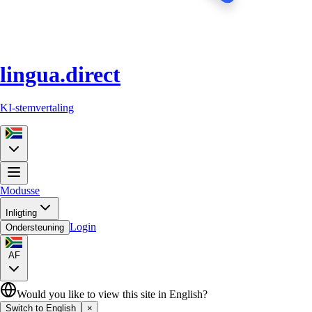
lingua.direct
KI-stemvertaling
Modusse
Inligting
Login
Ondersteuning
AF
Would you like to view this site in English?
Switch to English
×