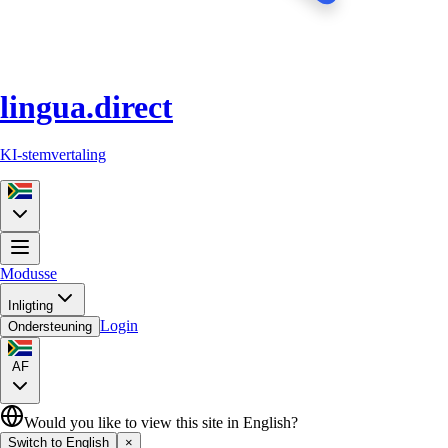
lingua.direct
KI-stemvertaling
Modusse
Inligting
Login
Ondersteuning
AF
Would you like to view this site in English?
Switch to English
×