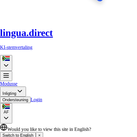
lingua.direct
KI-stemvertaling
Modusse
Inligting
Login
Ondersteuning
AF
Would you like to view this site in English?
Switch to English
×