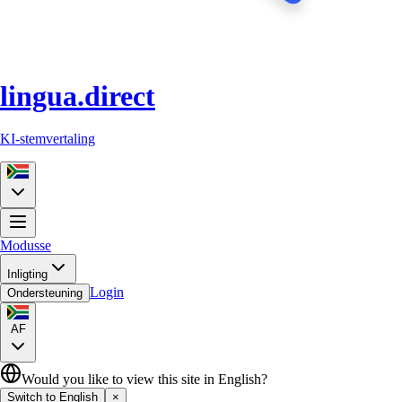
lingua.direct
KI-stemvertaling
Modusse
Inligting
Login
Ondersteuning
AF
Would you like to view this site in English?
Switch to English
×