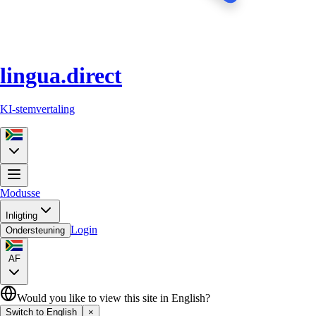
lingua.direct
KI-stemvertaling
Modusse
Inligting
Login
Ondersteuning
AF
Would you like to view this site in English?
Switch to English
×