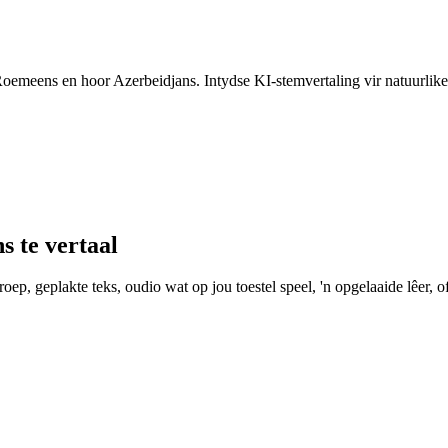
 Roemeens en hoor Azerbeidjans. Intydse KI-stemvertaling vir natuurlik
 te vertaal
ep, geplakte teks, oudio wat op jou toestel speel, 'n opgelaaide lêer, of