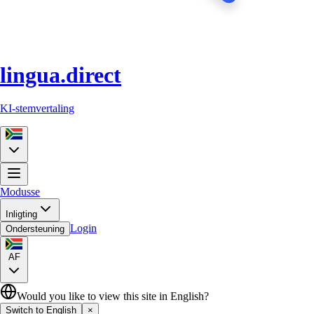
lingua.direct
KI-stemvertaling
Modusse
Inligting
Login
Ondersteuning
AF
Would you like to view this site in English?
Switch to English
×