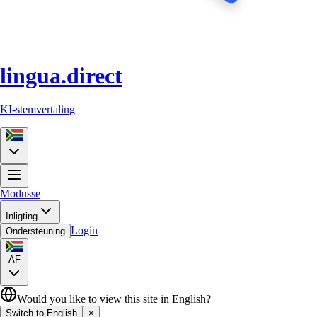
lingua.direct
KI-stemvertaling
Modusse
Inligting
Login
Ondersteuning
AF
Would you like to view this site in English?
Switch to English
×