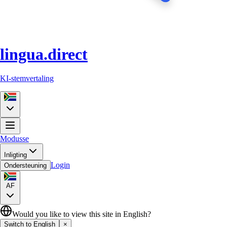
lingua.direct
KI-stemvertaling
Modusse
Inligting
Login
Ondersteuning
AF
Would you like to view this site in English?
Switch to English
×