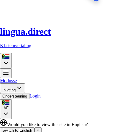
lingua.direct
KI-stemvertaling
Modusse
Inligting
Login
Ondersteuning
AF
Would you like to view this site in English?
Switch to English
×