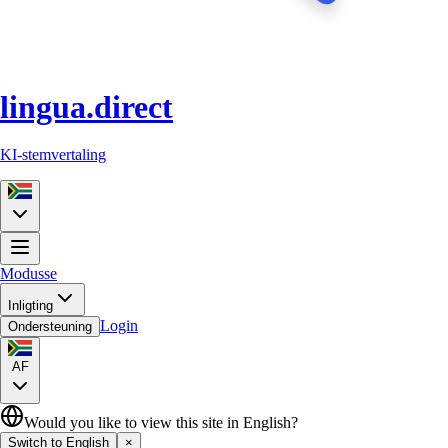
lingua.direct
KI-stemvertaling
Modusse
Inligting
Login
Ondersteuning
AF
Would you like to view this site in English?
Switch to English
×