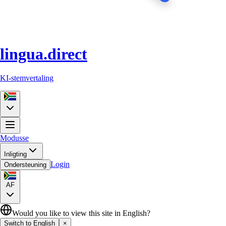
lingua.direct
KI-stemvertaling
Modusse
Inligting
Login
Ondersteuning
AF
Would you like to view this site in English?
Switch to English
×