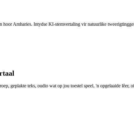
 en hoor Amharies. Intydse KI-stemvertaling vir natuurlike tweerigtingg
rtaal
ep, geplakte teks, oudio wat op jou toestel speel, 'n opgelaaide lêer, of