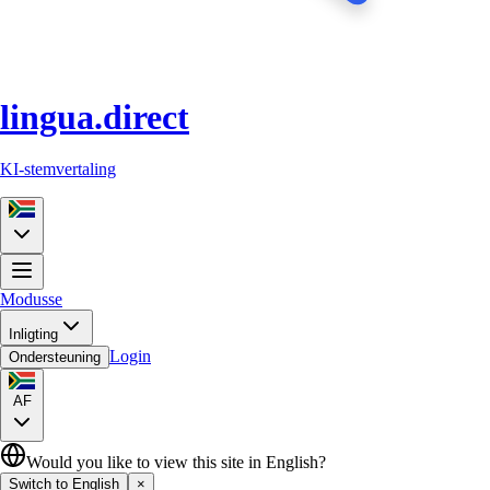
lingua.direct
KI-stemvertaling
Modusse
Inligting
Login
Ondersteuning
AF
Would you like to view this site in English?
Switch to English
×