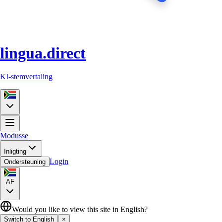
lingua.direct
KI-stemvertaling
Modusse
Inligting
Login
Ondersteuning
AF
Would you like to view this site in English?
Switch to English
×