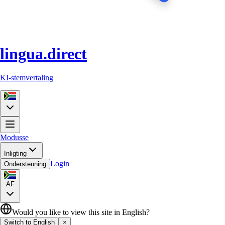
lingua.direct
KI-stemvertaling
Modusse
Inligting
Login
Ondersteuning
AF
Would you like to view this site in English?
Switch to English
×