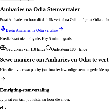
Amharies na Odia Stemvertaler
Praat Amharies en hoor dit dadelik vertaal na Odia - of praat Odia en 
Begin Amharies na Odia vertaling
Kredietkaart nie nodig nie. Kry 5 minute gratis.
Gebruikers van 118 lande
Ondersteun 180+ lande
Sewe maniere om Amharies en Odia te vert
Kies die invoer wat pas by jou situasie: lewendige stem, 'n gedeelde opro
Eenrigting-stemvertaling
Jy praat een taal, jou luisteraar hoor die ander.