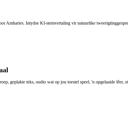
hoor Amharies. Intydse KI-stemvertaling vir natuurlike tweerigtinggespr
aal
ep, geplakte teks, oudio wat op jou toestel speel, 'n opgelaaide lêer, of