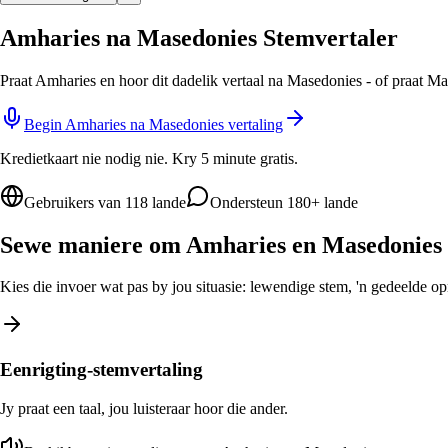
Amharies na Masedonies Stemvertaler
Praat Amharies en hoor dit dadelik vertaal na Masedonies - of praat M
Begin Amharies na Masedonies vertaling
Kredietkaart nie nodig nie. Kry 5 minute gratis.
Gebruikers van 118 lande
Ondersteun 180+ lande
Sewe maniere om Amharies en Masedonies t
Kies die invoer wat pas by jou situasie: lewendige stem, 'n gedeelde opro
Eenrigting-stemvertaling
Jy praat een taal, jou luisteraar hoor die ander.