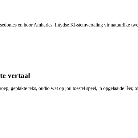
asedonies en hoor Amharies. Intydse KI-stemvertaling vir natuurlike tw
e vertaal
ep, geplakte teks, oudio wat op jou toestel speel, 'n opgelaaide lêer, of