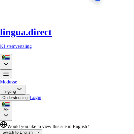
lingua.direct
KI-stemvertaling
Modusse
Inligting
Login
Ondersteuning
AF
Would you like to view this site in English?
Switch to English
×