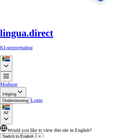
lingua.direct
KI-stemvertaling
Modusse
Inligting
Login
Ondersteuning
AF
Would you like to view this site in English?
Switch to English
×