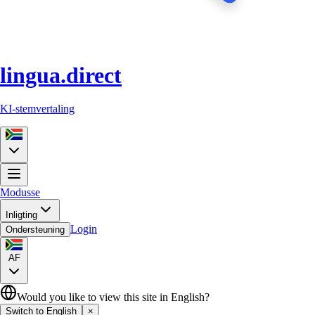
lingua.direct
KI-stemvertaling
Modusse
Inligting
Login
Ondersteuning
AF
Would you like to view this site in English?
Switch to English
×