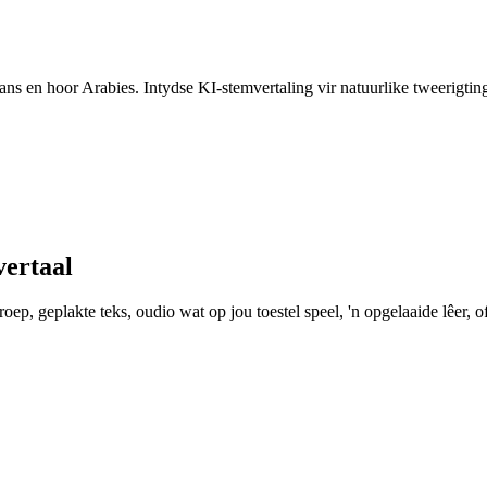
taans en hoor Arabies. Intydse KI-stemvertaling vir natuurlike tweerigti
vertaal
ep, geplakte teks, oudio wat op jou toestel speel, 'n opgelaaide lêer, of