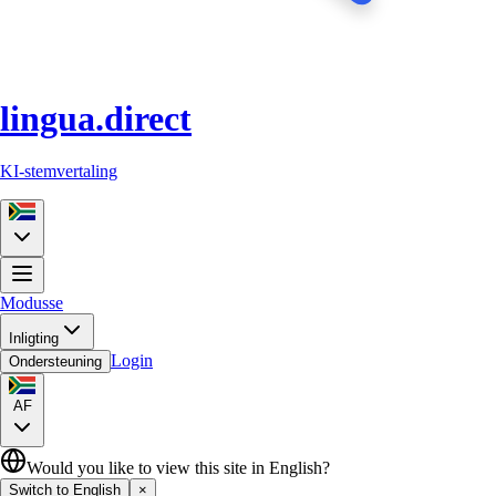
lingua.direct
KI-stemvertaling
Modusse
Inligting
Login
Ondersteuning
AF
Would you like to view this site in English?
Switch to English
×