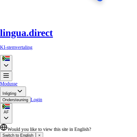
lingua.direct
KI-stemvertaling
Modusse
Inligting
Login
Ondersteuning
AF
Would you like to view this site in English?
Switch to English
×