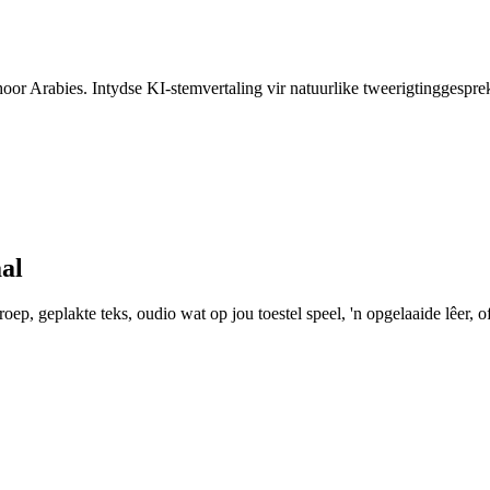
hoor Arabies. Intydse KI-stemvertaling vir natuurlike tweerigtinggespre
al
ep, geplakte teks, oudio wat op jou toestel speel, 'n opgelaaide lêer, of