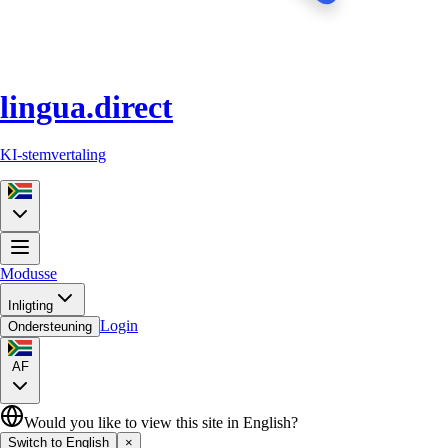
lingua.direct
KI-stemvertaling
Modusse
Inligting
Login
Ondersteuning
AF
Would you like to view this site in English?
Switch to English
×