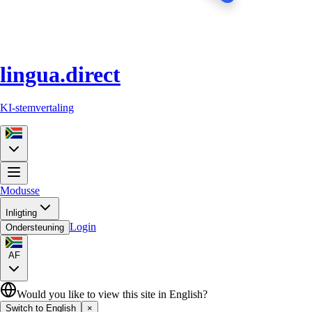
lingua.direct
KI-stemvertaling
Modusse
Inligting
Login
Ondersteuning
AF
Would you like to view this site in English?
Switch to English
×