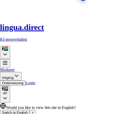
lingua.direct
KI-stemvertaling
Modusse
Inligting
Login
Ondersteuning
AF
Would you like to view this site in English?
Switch to English
×