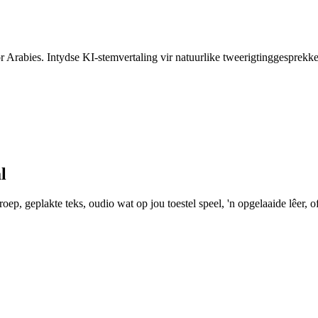
or Arabies. Intydse KI-stemvertaling vir natuurlike tweerigtinggesprekke
l
ep, geplakte teks, oudio wat op jou toestel speel, 'n opgelaaide lêer, of