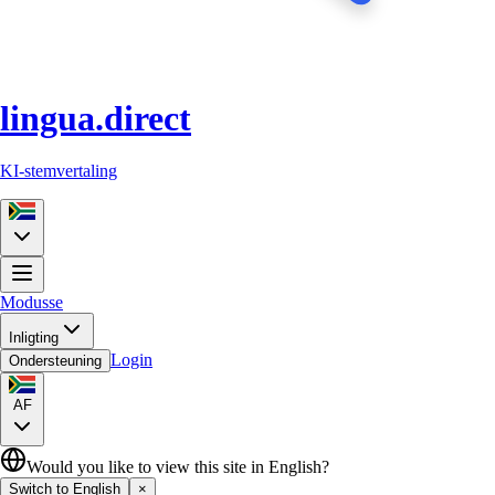
lingua.direct
KI-stemvertaling
Modusse
Inligting
Login
Ondersteuning
AF
Would you like to view this site in English?
Switch to English
×