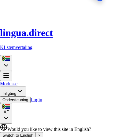
lingua.direct
KI-stemvertaling
Modusse
Inligting
Login
Ondersteuning
AF
Would you like to view this site in English?
Switch to English
×