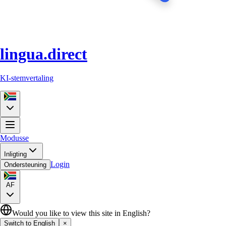
lingua.direct
KI-stemvertaling
Modusse
Inligting
Login
Ondersteuning
AF
Would you like to view this site in English?
Switch to English
×