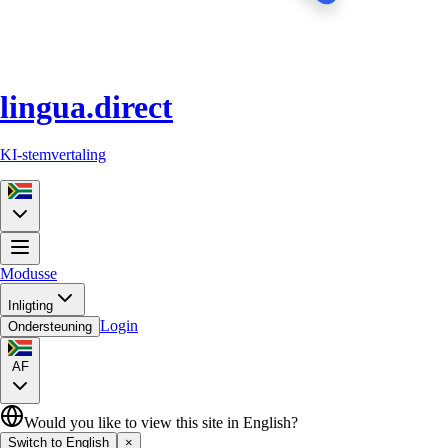
lingua.direct
KI-stemvertaling
Modusse
Inligting
Login
Ondersteuning
AF
Would you like to view this site in English?
Switch to English
×