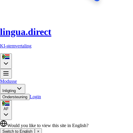
lingua.direct
KI-stemvertaling
Modusse
Inligting
Login
Ondersteuning
AF
Would you like to view this site in English?
Switch to English
×