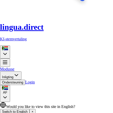
lingua.direct
KI-stemvertaling
Modusse
Inligting
Login
Ondersteuning
AF
Would you like to view this site in English?
Switch to English
×