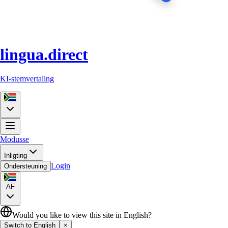
lingua.direct
KI-stemvertaling
Modusse
Inligting
Login
Ondersteuning
AF
Would you like to view this site in English?
Switch to English
×