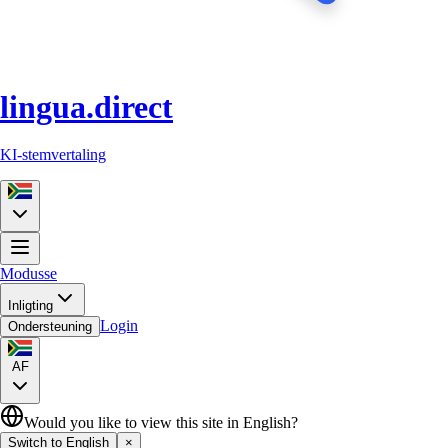
lingua.direct
KI-stemvertaling
Modusse
Inligting
Login
Ondersteuning
AF
Would you like to view this site in English?
Switch to English
×