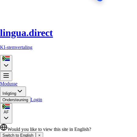
lingua.direct
KI-stemvertaling
Modusse
Inligting
Login
Ondersteuning
AF
Would you like to view this site in English?
Switch to English
×