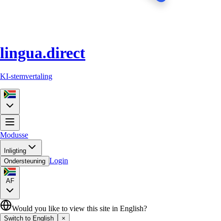
lingua.direct
KI-stemvertaling
Modusse
Inligting
Login
Ondersteuning
AF
Would you like to view this site in English?
Switch to English
×