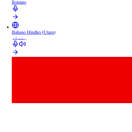
Ilonggo
Bahaso Hindko (Utara)
ہندکو