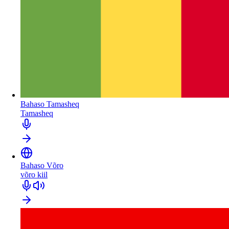
Bahaso Tamasheq
Tamasheq
Bahaso Võro
võro kiil