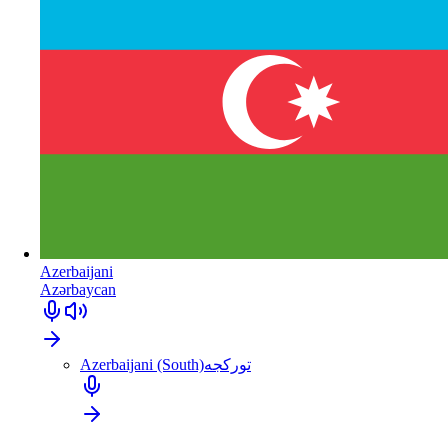
Azerbaijani
Azərbaycan
Azerbaijani (South)
تورکجه