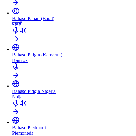
Bahaso Pahari (Barat)
पहाड़ी
Bahaso Pidgin (Kamerun)
Kamtok
Bahaso Pidgin Nigeria
Naija
Bahaso Piedmont
Piemontèis