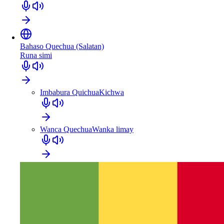
Bahaso Quechua (Salatan)
Runa simi
Imbabura Quichua
Kichwa
Wanca Quechua
Wanka limay