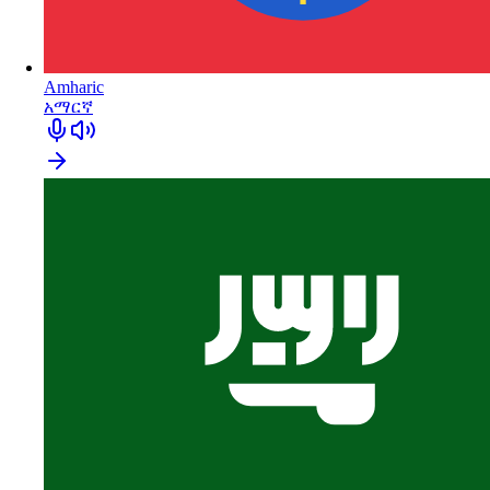
Amharic
አማርኛ