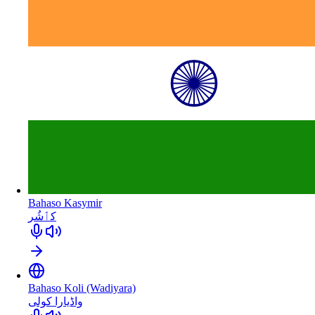
Bahaso Kasymir
كٲشُر
Bahaso Koli (Wadiyara)
واڈیارا کولی