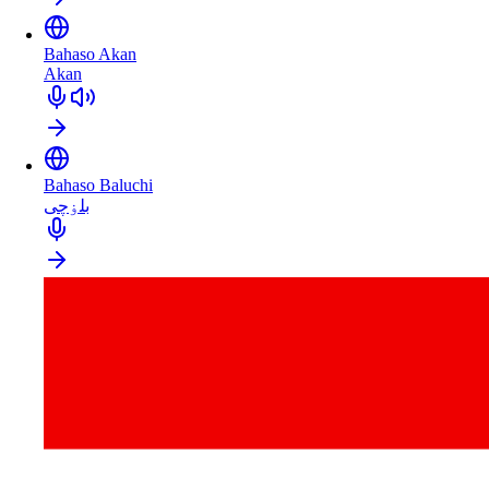
Bahaso Akan
Akan
Bahaso Baluchi
بلۏچی