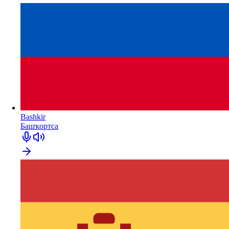
Bashkir
Башҡортса