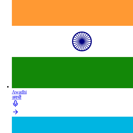
Awadhi
अवधी