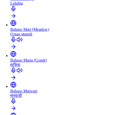
Luluhia
Bahaso Mari (Meadow)
Олык марий
Bahaso Maria (Gondi)
माड़िया
Bahaso Marwari
मारवाड़ी