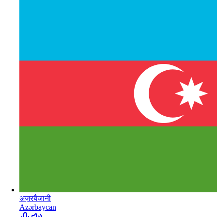
अज़रबैजानी
Azərbaycan