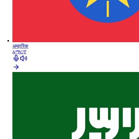
अम्हारिक
አማርኛ