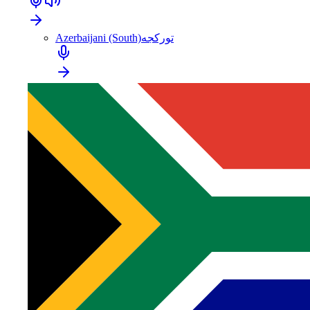
Azerbaijani (South)
تورکجه