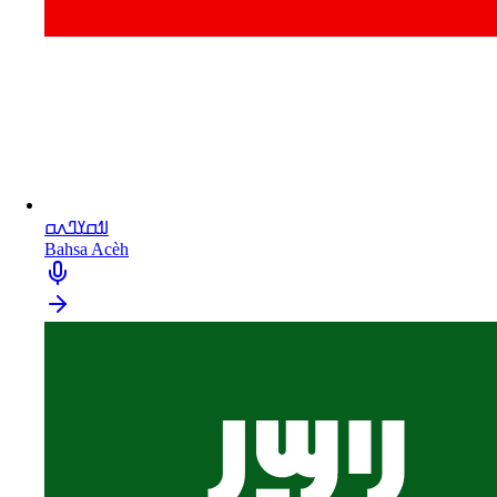
ߊߗߛߌߣߍߛ
Bahsa Acèh