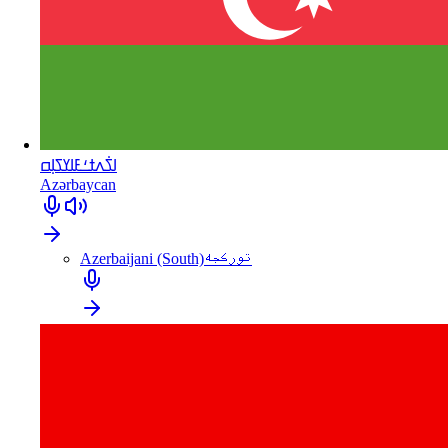
ߊߖ߭ߍߙߑߓߊߌߖߊ߲ߛ
Azərbaycan
Azerbaijani (South)
تورکجه