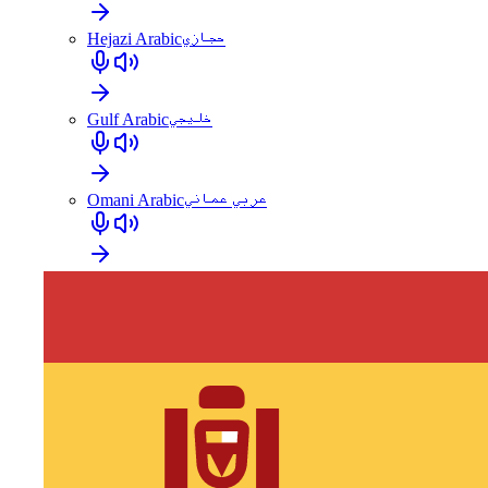
Hejazi Arabic
حجازي
Gulf Arabic
خليجي
Omani Arabic
عربي عماني