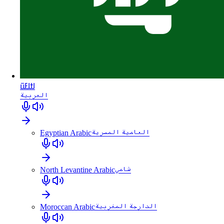
ߊߙߊߓߎ߫
العربية
Egyptian Arabic
العامية المصرية
North Levantine Arabic
شامي
Moroccan Arabic
الدارجة المغربية