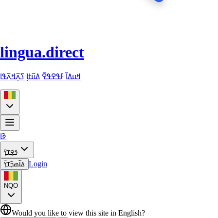
lingua.direct
ߞߎߡߊ߫ ߓߟߐߟߐ߫ ߡߎ߬ߙߊ߲ ߖߍ߲߬ߞߍ߬ߟߊ
ߢߊ
ߟߐ߲ߠߌ߲߫
Login
ߡߊ߬ߘߏ߲߬ߠߌ߲߫
NQO
Would you like to view this site in English?