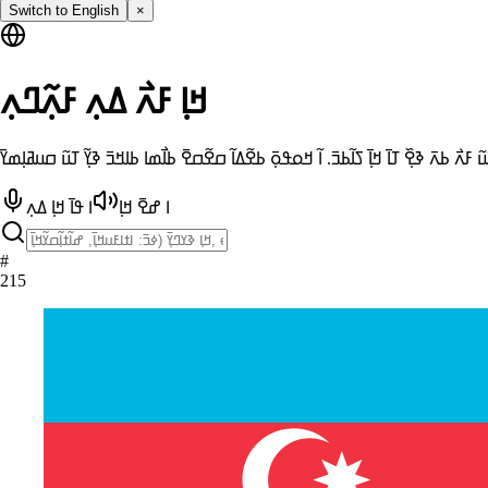
Switch to English
×
ߞߊ߲ ߓߍ߯ ߡߍ߲ ߓߍ߲߬ߣߍ߲
ߊ ߝߐ߫ ߞߊ߲
ߊ ߟߊ߫ ߞߊ߲ ߡߍ߲
#
215