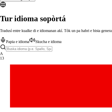
Tur idioma sopòrtá
Tradusí entre kualke di e idiomanan akí. Tòk un pa habri e bista general
Papia e idioma
Skucha e idioma
A
13