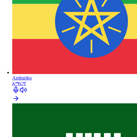
Amhariko
አማርኛ