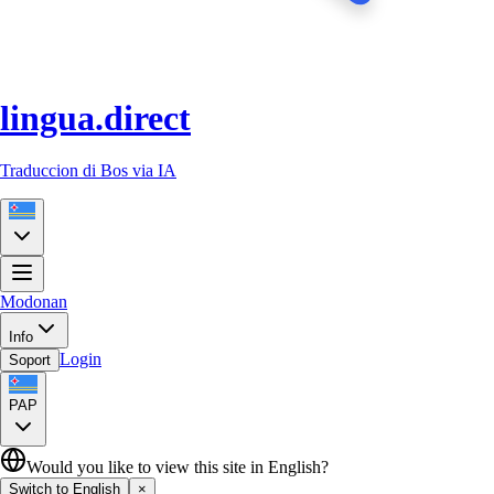
lingua.direct
Traduccion di Bos via IA
Modonan
Info
Login
Soport
PAP
Would you like to view this site in English?
Switch to English
×