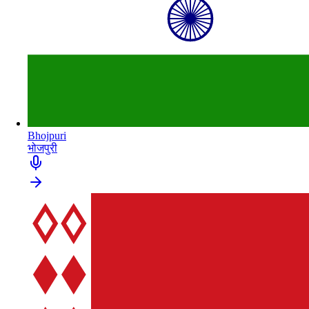
Bhojpuri
भोजपुरी