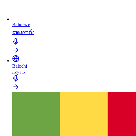
Balinéize
ᬩᬲᬩᬮᬶ
Balochi
بلۏچی