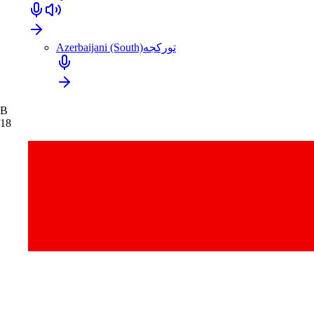
Azerbaijani (South)
تورکجه
B
18