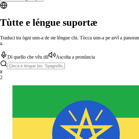
Tùtte e léngue suportæ
Traduci tra ògni unn-a de ste léngue chi. Tòcca unn-a pe arvî a panoram
a.
Dì quello che vêu diî
Ascolta a pronùncia
#
2