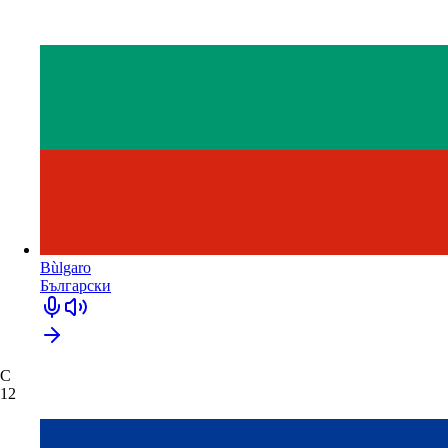
Bùlgaro
Български
C
12