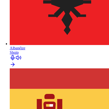
Albanéize
Shqip