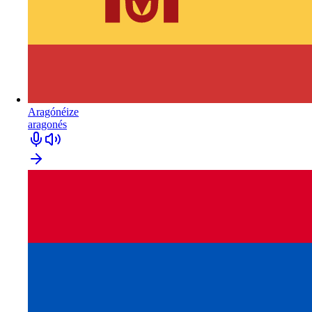
Aragónéize
aragonés