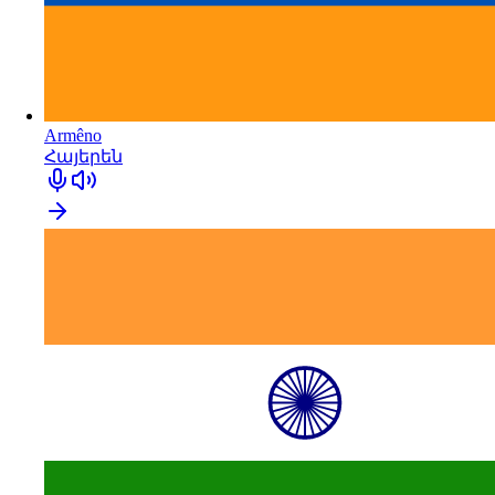
Armêno
Հայերեն