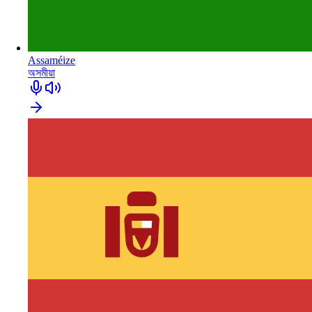
Assaméize
অসমীয়া