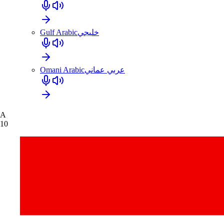
Gulf Arabic
خليجي
Omani Arabic
عربي عماني
A
10