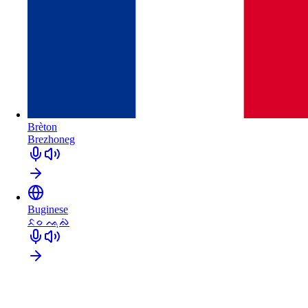
Brèton
Brezhoneg
Buginese
ᨅᨔ ᨕᨘᨁᨗ