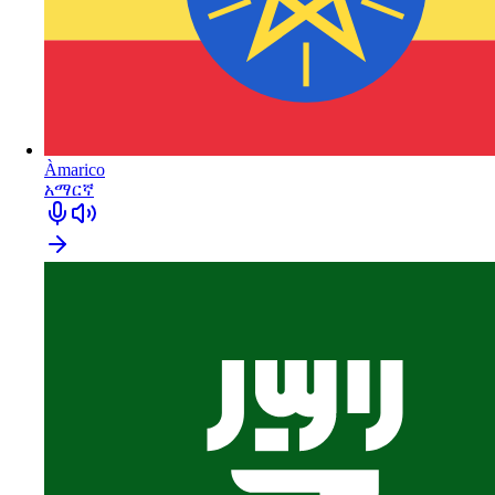
Àmarico
አማርኛ