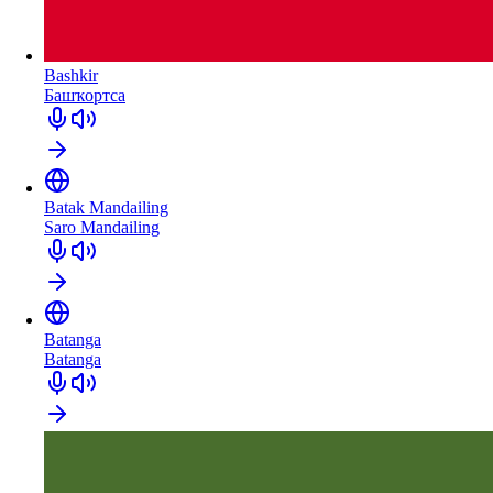
Bashkir
Башҡортса
Batak Mandailing
Saro Mandailing
Batanga
Batanga