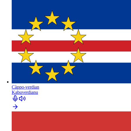
Càppo-verdian
Kabuverdianu