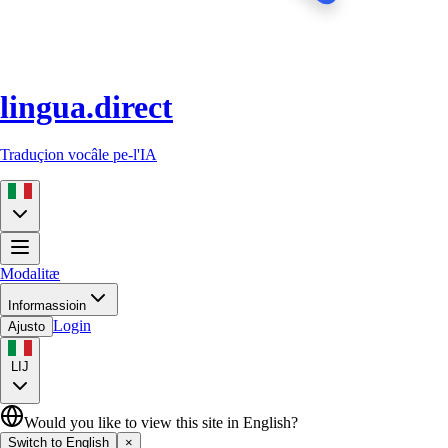
lingua.direct
Traduçion vocâle pe-l'IA
Modalitæ
Informassioin
Login
Ajusto
LIJ
Would you like to view this site in English?
Switch to English
×