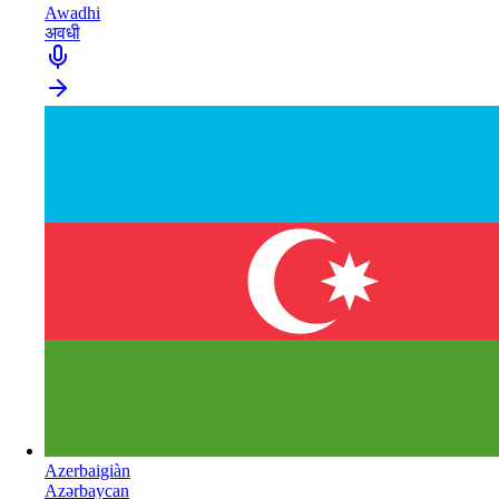
Awadhi
अवधी
Azerbaigiàn
Azərbaycan