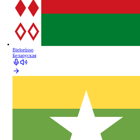
Bielorùsso
Беларуская