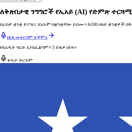
ለቅጽበታዊ ንግግሮች የኤአይ (AI) የድምጽ ተርጓ
በራስዎ ቋንቋ ይናገሩ፣ እነሱም በቋንቋቸው ይሰሙ። ከ100 በላይ ቋንቋዎች በ
በነጻ መተርጎም ይጀምሩ
የክሬዲት ካርድ አያስፈልግም። 5 ደቂቃ በነጻ።
ቀጥታ ትርጉም